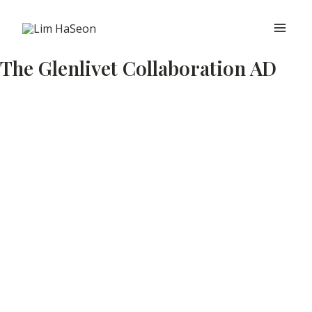
콘
Main
텐
Men
츠
The Glenlivet Collaboration AD
로
건
너
뛰
기