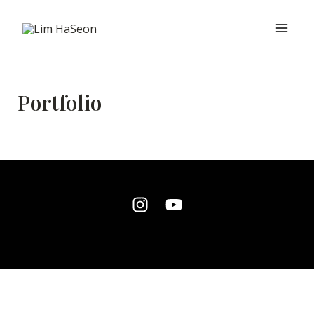
콘
Main
텐
Men
츠
로
건
Portfolio
너
뛰
기