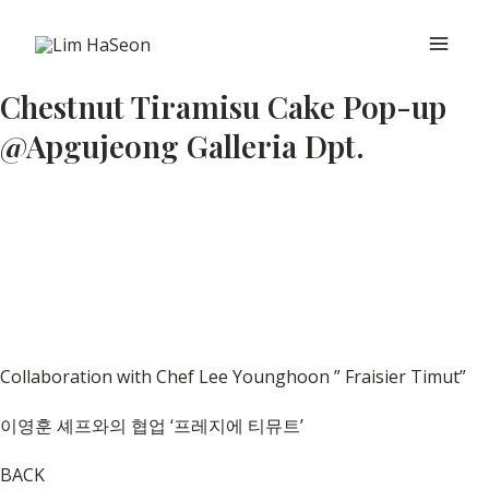
콘
Main
텐
Men
츠
Chestnut Tiramisu Cake Pop-up
로
@Apgujeong Galleria Dpt.
건
너
뛰
기
Collaboration with Chef Lee Younghoon ” Fraisier Timut”
이영훈 셰프와의 협업 ‘프레지에 티뮤트’
BACK