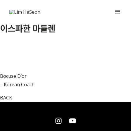
콘
Main
텐
Men
츠
이스파한 마들렌
로
건
너
뛰
기
Bocuse D’or
– Korean Coach
BACK