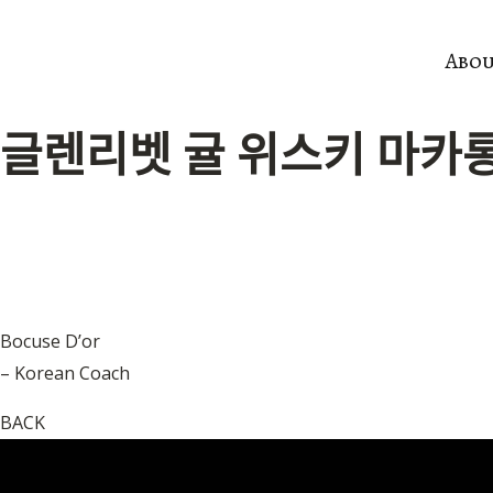
콘
텐
Abo
츠
로
글렌리벳 귤 위스키 마카로
건
너
뛰
기
Bocuse D’or
– Korean Coach
BACK