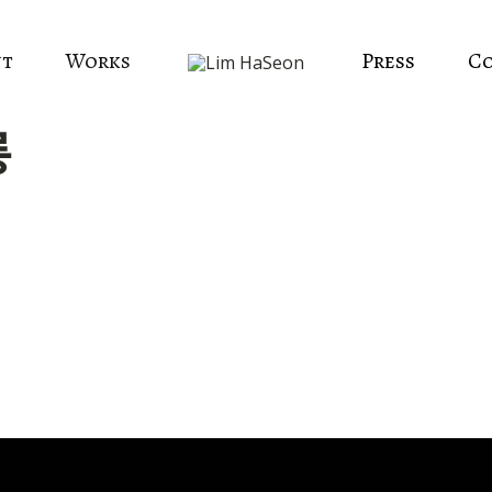
ut
Works
Press
C
ᆼ