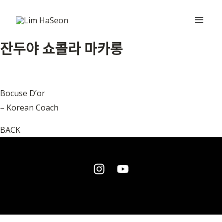
콘
Main
텐
Men
츠
잔두야 쇼콜라 마카롱
로
건
너
뛰
Bocuse D’or
기
– Korean Coach
BACK