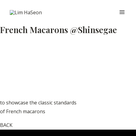
콘
Main
텐
Men
츠
French Macarons @Shinsegae
로
건
너
뛰
기
to showcase the classic standards
of French macarons
BACK