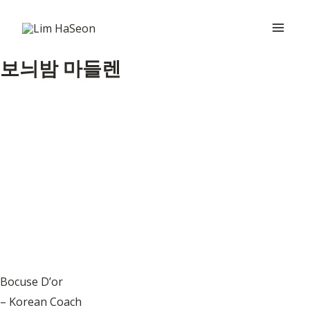
콘
Main
텐
Men
츠
보늬밤 마들렌
로
건
너
뛰
기
Bocuse D’or
– Korean Coach