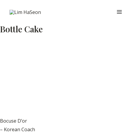
콘
Main
텐
Men
츠
Bottle Cake
로
건
너
뛰
기
Bocuse D’or
– Korean Coach