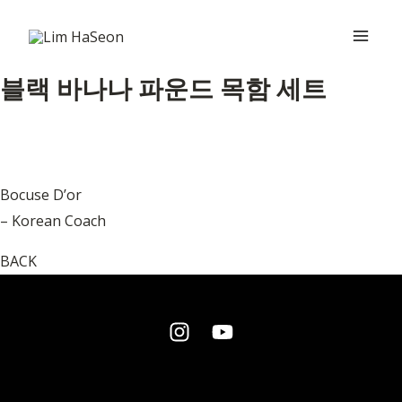
콘
Main
텐
Men
츠
블랙 바나나 파운드 목함 세트
로
건
너
뛰
기
Bocuse D’or
– Korean Coach
BACK