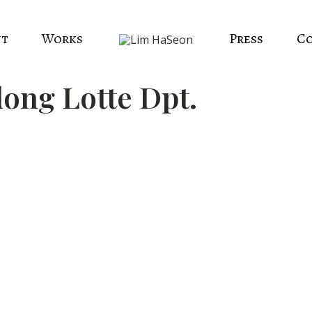
ut
Works
Press
C
ng Lotte Dpt.