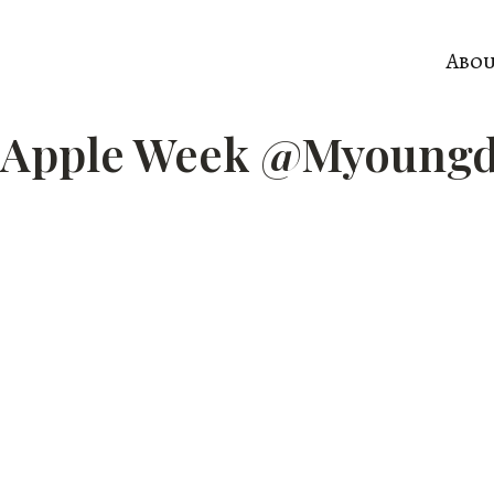
콘
텐
Abo
츠
로
Apple Week @Myoungdo
건
너
뛰
기